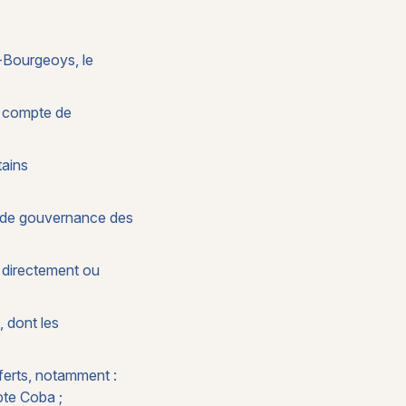
e-Bourgeoys, le
e compte de
tains
 de gouvernance des
r directement ou
, dont les
ferts, notamment :
mpte Coba ;